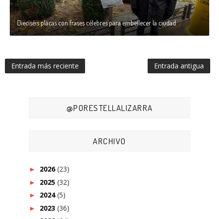
Dieciséis placas con frases célebres para embellecer la ciudad
Entrada más reciente
Entrada antigua
@PORESTELLALIZARRA
ARCHIVO
2026
(23)
►
2025
(32)
►
2024
(5)
►
2023
(36)
►