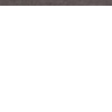
Ideas y valores
COMPROMISO SOCIAL
Para nosotros, lo primero son las y los estellicas. Trabajamos
por una Estella-Lizarra más igualitaria, por dar soluciones y
siempre con unos valores de comunes, que son nuestra guía.
Libertad, igualdad, solidaridad, justicia social, transparencia y
ética pública.
👉 Conoce + 👈