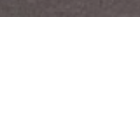
Ideas y valores
COMPROMISO SOCIAL
Para nosotros, lo primero son las y los estellicas. Trabajamos
por una Estella-Lizarra más igualitaria, por dar soluciones y
siempre con unos valores de comunes, que son nuestra guía.
Libertad, igualdad, solidaridad, justicia social, transparencia y
ética pública.
👉 Conoce + 👈