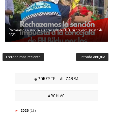
Rechazamos la sanción a la concejala de EH Bildu por el chupinazo de
2023
Entrada más reciente
Entrada antigua
@PORESTELLALIZARRA
ARCHIVO
2026
(23)
►