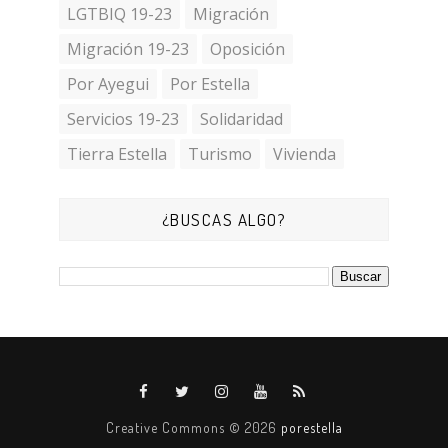
LGTBIQ 19-23
Migración
Migración 19-23
Oposición
Por Ayegui
Por Estella
Servicios 19-23
Solidaridad
Tierra Estella
Turismo
Vivienda
¿BUSCAS ALGO?
Creative Commons ©
2026
porestella