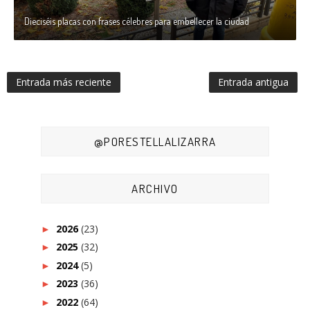
Dieciséis placas con frases célebres para embellecer la ciudad
Entrada más reciente
Entrada antigua
@PORESTELLALIZARRA
ARCHIVO
2026
(23)
►
2025
(32)
►
2024
(5)
►
2023
(36)
►
2022
(64)
►