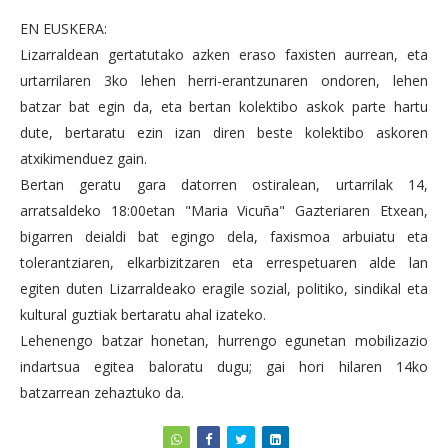
EN EUSKERA:
Lizarraldean gertatutako azken eraso faxisten aurrean, eta
urtarrilaren 3ko lehen herri-erantzunaren ondoren, lehen
batzar bat egin da, eta bertan kolektibo askok parte hartu
dute, bertaratu ezin izan diren beste kolektibo askoren
atxikimenduez gain.
Bertan geratu gara datorren ostiralean, urtarrilak 14,
arratsaldeko 18:00etan "Maria Vicuña" Gazteriaren Etxean,
bigarren deialdi bat egingo dela, faxismoa arbuiatu eta
tolerantziaren, elkarbizitzaren eta errespetuaren alde lan
egiten duten Lizarraldeako eragile sozial, politiko, sindikal eta
kultural guztiak bertaratu ahal izateko.
Lehenengo batzar honetan, hurrengo egunetan mobilizazio
indartsua egitea baloratu dugu; gai hori hilaren 14ko
batzarrean zehaztuko da.